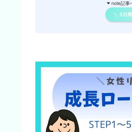
note記
＼ 5日