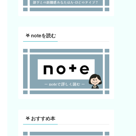
‎𖤐 noteを読む
‎𖤐 おすすめ本