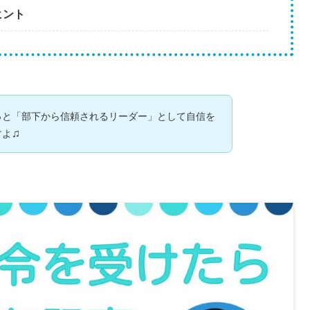
ヒント
っと「部下から信頼されるリーダー」として自信を
♫
すよ