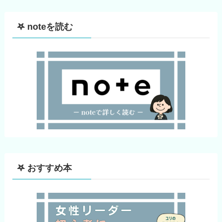
‎𖤐 noteを読む
‎𖤐 おすすめ本