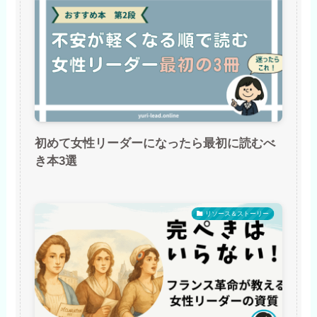
初めて女性リーダーになったら最初に読むべ
き本3選
リソース＆ストーリー