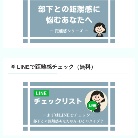
𖤐 LINEで距離感チェック（無料）