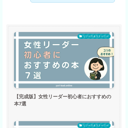
リソース＆ストーリー
【完成版】女性リーダー初心者におすすめの
本7選
リソース＆ストーリー