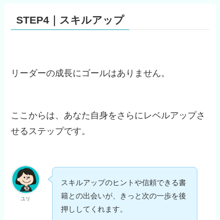
STEP4｜スキルアップ
リーダーの成長にゴールはありません。
ここからは、あなた自身をさらにレベルアップさ
せるステップです。
スキルアップのヒントや信頼できる書
籍との出会いが、きっと次の一歩を後
ユリ
押ししてくれます。