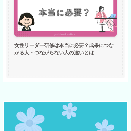
女性リーダー研修は本当に必要？成果につな
がる人・つながらない人の違いとは