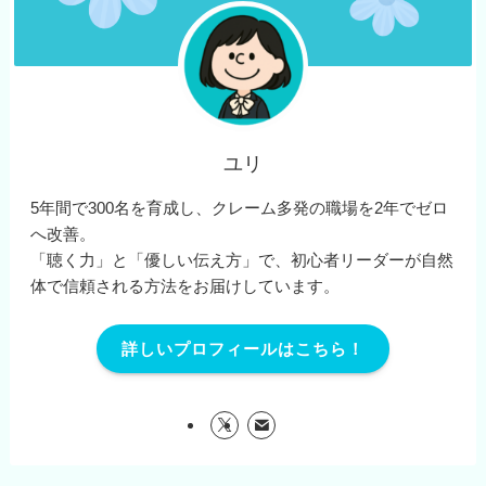
ユリ
5年間で300名を育成し、クレーム多発の職場を2年でゼロ
へ改善。
「聴く力」と「優しい伝え方」で、初心者リーダーが自然
体で信頼される方法をお届けしています。
詳しいプロフィールはこちら！