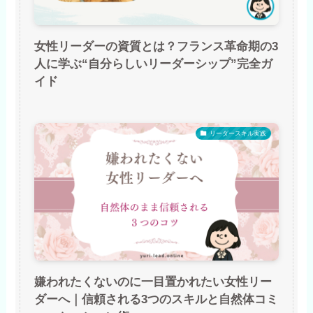
女性リーダーの資質とは？フランス革命期の3
人に学ぶ“自分らしいリーダーシップ”完全ガ
イド
リーダースキル実践
嫌われたくないのに一目置かれたい女性リー
ダーへ｜信頼される3つのスキルと自然体コミ