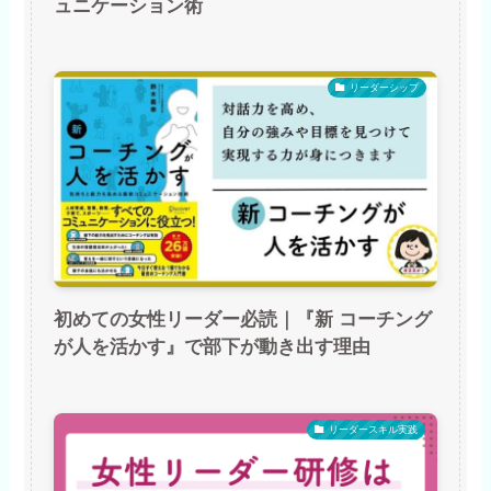
ュニケーション術
リーダーシップ
初めての女性リーダー必読｜『新 コーチング
が人を活かす』で部下が動き出す理由
リーダースキル実践